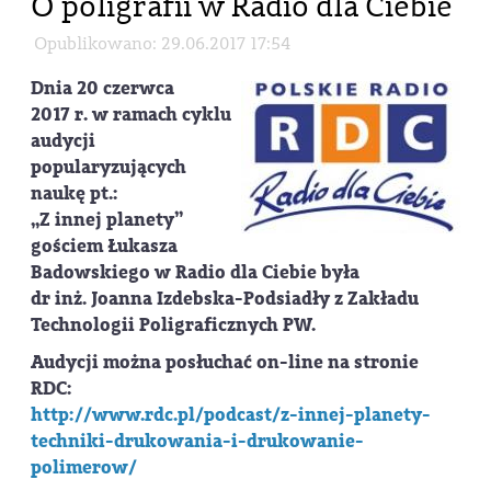
O poligrafii w Radio dla Ciebie
Opublikowano: 29.06.2017 17:54
Dnia 20 czerwca
2017 r. w ramach cyklu
audycji
popularyzujących
naukę pt.:
„Z innej planety”
gościem Łukasza
Badowskiego w Radio dla Ciebie była
dr inż. Joanna Izdebska-Podsiadły z Zakładu
Technologii Poligraficznych PW.
Audycji można posłuchać on-line na stronie
RDC:
http://www.rdc.pl/podcast/z-innej-planety-
techniki-drukowania-i-drukowanie-
polimerow/