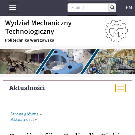
EN
Toggle
navigation
Wydział Mechaniczny
Technologiczny
Politechnika Warszawska
Aktualności
Togg
navi
Strona główna
»
Aktualności
»