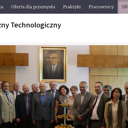
ka
Oferta dla przemysłu
Praktyki
Pracownicy
SN
zny Technologiczny