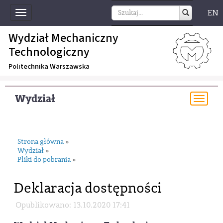
EN
Toggle
navigation
Wydział Mechaniczny
Technologiczny
Politechnika Warszawska
Wydział
Togg
navi
Strona główna
»
Wydział
»
Pliki do pobrania
»
Deklaracja dostępności
Opublikowano: 13.10.2020 17:41