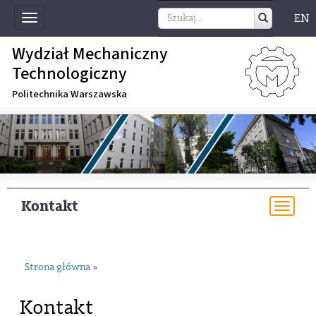
EN
Toggle
navigation
Wydział Mechaniczny
Technologiczny
Politechnika Warszawska
Kontakt
Togg
navi
Strona główna
»
Kontakt