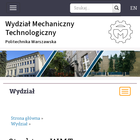
EN
Toggle
navigation
Wydział Mechaniczny
Technologiczny
Politechnika Warszawska
Wydział
Togg
navi
Strona główna
»
Wydział
»