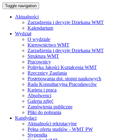
Toggle navigation
Aktualności
Zarządzenia i decyzje Dziekana WMT
Kalendarium
Wydział
O wydziale
Kierownictwo WMT
Zarządzenia i decyzje Dziekana WMT
Struktura WMT
Pracownicy
Polityka Jakości Kształcenia WMT
Rzecznicy Zaufania
Postępowania dot. stopni naukowych
Rada Konsultacyjna Pracodawców
Kariera i praca
Absolwenci
Galeria zdjęć
Zamówienia publiczne
Pliki do pobrania
Kandydaci
Aktualności rekrutacyjne
Pełna oferta studiów - WMT PW
Stypendia