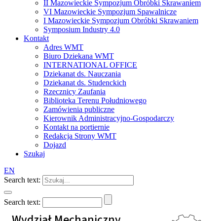
II Mazowieckie Sympozjum Obróbki Skrawaniem
VI Mazowieckie Sympozjum Spawalnicze
I Mazowieckie Sympozjum Obróbki Skrawaniem
Symposium Industry 4.0
Kontakt
Adres WMT
Biuro Dziekana WMT
INTERNATIONAL OFFICE
Dziekanat ds. Nauczania
Dziekanat ds. Studenckich
Rzecznicy Zaufania
Biblioteka Terenu Południowego
Zamówienia publiczne
Kierownik Administracyjno-Gospodarczy
Kontakt na portiernie
Redakcja Strony WMT
Dojazd
Szukaj
EN
Search text:
Search text:
Wydział Mechaniczny