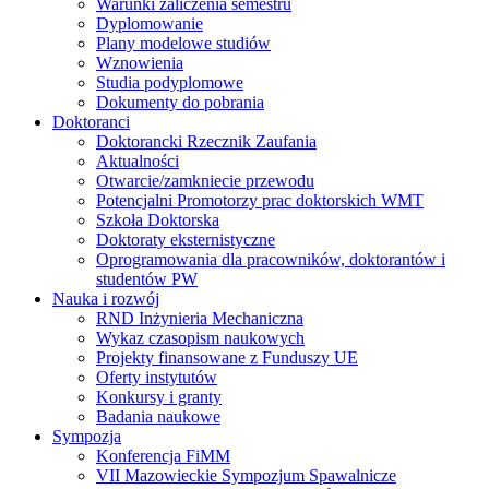
Warunki zaliczenia semestru
Dyplomowanie
Plany modelowe studiów
Wznowienia
Studia podyplomowe
Dokumenty do pobrania
Doktoranci
Doktorancki Rzecznik Zaufania
Aktualności
Otwarcie/zamkniecie przewodu
Potencjalni Promotorzy prac doktorskich WMT
Szkoła Doktorska
Doktoraty eksternistyczne
Oprogramowania dla pracowników, doktorantów i
studentów PW
Nauka i rozwój
RND Inżynieria Mechaniczna
Wykaz czasopism naukowych
Projekty finansowane z Funduszy UE
Oferty instytutów
Konkursy i granty
Badania naukowe
Sympozja
Konferencja FiMM
VII Mazowieckie Sympozjum Spawalnicze