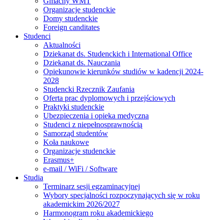
Gmachy WMT
Organizacje studenckie
Domy studenckie
Foreign canditates
Studenci
Aktualności
Dziekanat ds. Studenckich i International Office
Dziekanat ds. Nauczania
Opiekunowie kierunków studiów w kadencji 2024-
2028
Studencki Rzecznik Zaufania
Oferta prac dyplomowych i przejściowych
Praktyki studenckie
Ubezpieczenia i opieka medyczna
Studenci z niepełnosprawnością
Samorząd studentów
Koła naukowe
Organizacje studenckie
Erasmus+
e-mail / WiFi / Software
Studia
Terminarz sesji egzaminacyjnej
Wybory specjalności rozpoczynających się w roku
akademickim 2026/2027
Harmonogram roku akademickiego