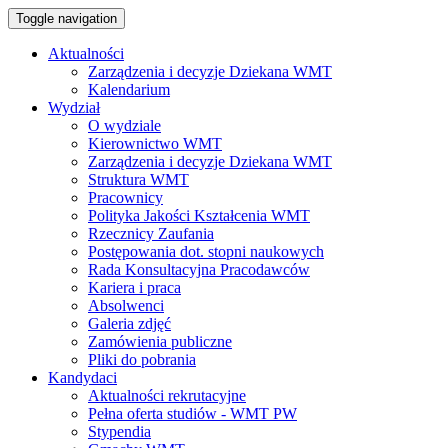
Toggle navigation
Aktualności
Zarządzenia i decyzje Dziekana WMT
Kalendarium
Wydział
O wydziale
Kierownictwo WMT
Zarządzenia i decyzje Dziekana WMT
Struktura WMT
Pracownicy
Polityka Jakości Kształcenia WMT
Rzecznicy Zaufania
Postępowania dot. stopni naukowych
Rada Konsultacyjna Pracodawców
Kariera i praca
Absolwenci
Galeria zdjęć
Zamówienia publiczne
Pliki do pobrania
Kandydaci
Aktualności rekrutacyjne
Pełna oferta studiów - WMT PW
Stypendia