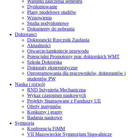
Warunki zaliczenia semestru
Dyplomowanie
Plany modelowe studiów
Wznowienia
Studia podyplomowe
Dokumenty do pobrania
Doktoranci
Doktorancki Rzecznik Zaufania
Aktualności
Otwarcie/zamkniecie przewodu
Potencjalni Promotorzy prac doktorskich WMT
Szkoła Doktorska
Doktoraty eksternistyczne
Oprogramowania dla pracowników, doktorantów i
studentów PW
Nauka i rozwój
RND Inżynieria Mechaniczna
Wykaz czasopism naukowych
Projekty finansowane z Funduszy UE
Oferty instytutów
Konkursy i granty
Badania naukowe
Sympozja
Konferencja FiMM
VII Mazowieckie Sympozjum Spawalnicze