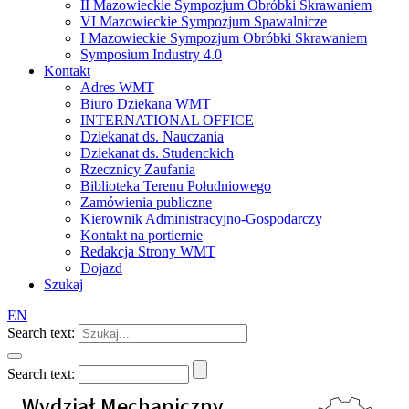
II Mazowieckie Sympozjum Obróbki Skrawaniem
VI Mazowieckie Sympozjum Spawalnicze
I Mazowieckie Sympozjum Obróbki Skrawaniem
Symposium Industry 4.0
Kontakt
Adres WMT
Biuro Dziekana WMT
INTERNATIONAL OFFICE
Dziekanat ds. Nauczania
Dziekanat ds. Studenckich
Rzecznicy Zaufania
Biblioteka Terenu Południowego
Zamówienia publiczne
Kierownik Administracyjno-Gospodarczy
Kontakt na portiernie
Redakcja Strony WMT
Dojazd
Szukaj
EN
Search text:
Search text:
Wydział Mechaniczny