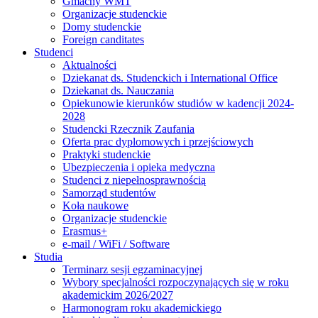
Gmachy WMT
Organizacje studenckie
Domy studenckie
Foreign canditates
Studenci
Aktualności
Dziekanat ds. Studenckich i International Office
Dziekanat ds. Nauczania
Opiekunowie kierunków studiów w kadencji 2024-
2028
Studencki Rzecznik Zaufania
Oferta prac dyplomowych i przejściowych
Praktyki studenckie
Ubezpieczenia i opieka medyczna
Studenci z niepełnosprawnością
Samorząd studentów
Koła naukowe
Organizacje studenckie
Erasmus+
e-mail / WiFi / Software
Studia
Terminarz sesji egzaminacyjnej
Wybory specjalności rozpoczynających się w roku
akademickim 2026/2027
Harmonogram roku akademickiego