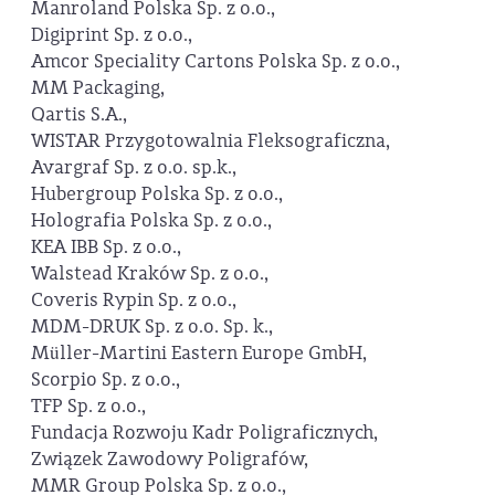
Manroland Polska Sp. z o.o.,
Digiprint Sp. z o.o.,
Amcor Speciality Cartons Polska Sp. z o.o.,
MM Packaging,
Qartis S.A.,
WISTAR Przygotowalnia Fleksograficzna,
Avargraf Sp. z o.o. sp.k.,
Hubergroup Polska Sp. z o.o.,
Holografia Polska Sp. z o.o.,
KEA IBB Sp. z o.o.,
Walstead Kraków Sp. z o.o.,
Coveris Rypin Sp. z o.o.,
MDM-DRUK Sp. z o.o. Sp. k.,
Müller-Martini Eastern Europe GmbH,
Scorpio Sp. z o.o.,
TFP Sp. z o.o.,
Fundacja Rozwoju Kadr Poligraficznych,
Związek Zawodowy Poligrafów,
MMR Group Polska Sp. z o.o.,