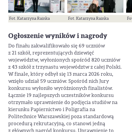
Fot. Katarzyna Rainka
Fot. Katarzyna Rainka
Fo
Ogłoszenie wyników i nagrody
Do finału zakwalifikowało się 69 uczniów
z 21 szkół, reprezentujących dziewięć
województw, wyłonionych spośród 820 uczniów
z 43 szkół z trzynastu województw z całej Polski.
W finale, który odbył się 13 marca 2026 roku,
wzięło udział 59 uczniów. Spośród nich Jury
konkursu wyłoniło wyróżnionych finalistów.
Łącznie 19 najlepszych uczestników konkursu
otrzymało uprawnienie do podjęcia studiów na
kierunku Papiernictwo i Poligrafia na
Politechnice Warszawskiej poza standardową
procedurą rekrutacyjną, co stanowi jedną
z głównych nagród konkursu. Uprawnienie to