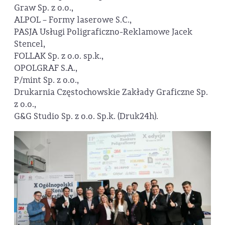
Graw Sp. z o.o.,
ALPOL – Formy laserowe S.C.,
PASJA Usługi Poligraficzno-Reklamowe Jacek
Stencel,
FOLLAK Sp. z o.o. sp.k.,
OPOLGRAF S.A.,
P/mint Sp. z o.o.,
Drukarnia Częstochowskie Zakłady Graficzne Sp.
z o.o.,
G&G Studio Sp. z o.o. Sp.k. (Druk24h).