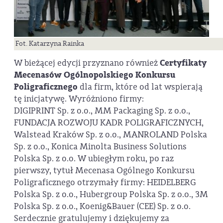
Fot. Katarzyna Rainka
W bieżącej edycji przyznano również
Certyfikaty
Mecenasów Ogólnopolskiego Konkursu
Poligraficznego
dla firm, które od lat wspierają
tę inicjatywę. Wyróżniono firmy:
DIGIPRINT Sp. z o.o., MM Packaging Sp. z o.o.,
FUNDACJA ROZWOJU KADR POLIGRAFICZNYCH,
Walstead Kraków Sp. z o.o., MANROLAND Polska
Sp. z o.o., Konica Minolta Business Solutions
Polska Sp. z o.o. W ubiegłym roku, po raz
pierwszy, tytuł Mecenasa Ogólnego Konkursu
Poligraficznego otrzymały firmy: HEIDELBERG
Polska Sp. z o.o., Hubergroup Polska Sp. z o.o., 3M
Polska Sp. z o.o., Koenig&Bauer (CEE) Sp. z o.o.
Serdecznie gratulujemy i dziękujemy za