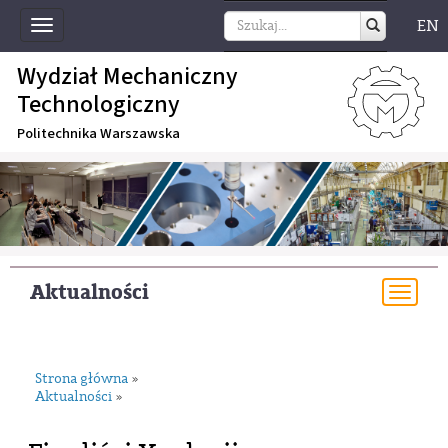
EN
Toggle
navigation
Wydział Mechaniczny
Technologiczny
Politechnika Warszawska
Aktualności
Togg
navi
Strona główna
»
Aktualności
»