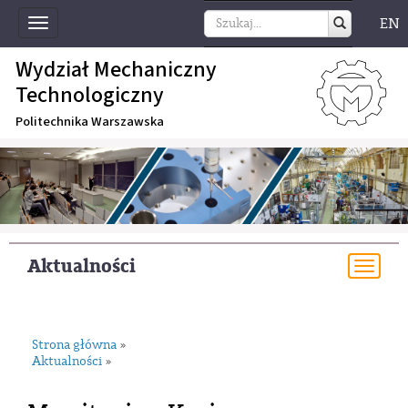
EN
Toggle
navigation
Wydział Mechaniczny
Technologiczny
Politechnika Warszawska
Aktualności
Togg
navi
Strona główna
»
Aktualności
»