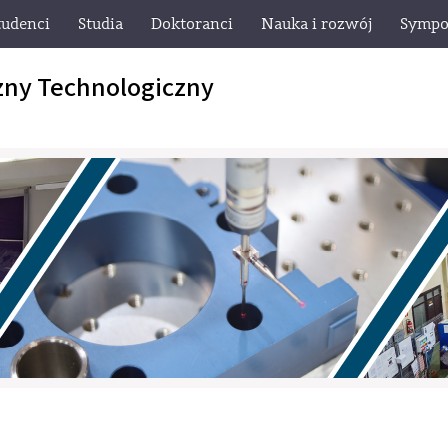
tudenci
Studia
Doktoranci
Nauka i rozwój
Sympo
zny Technologiczny