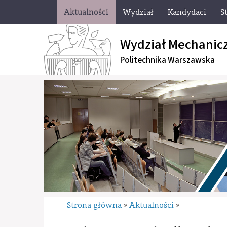
Aktualności
Wydział
Kandydaci
S
Wydział Mechanic
Politechnika Warszawska
Strona główna
Aktualności
»
»