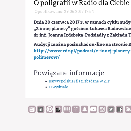
O poligrafii w Radio dla Ciebie
Opublikowano: 29.06.2017 17:54
Dnia 20 czerwca 2017 r. w ramach cyklu audyc
„Z innej planety” gościem Łukasza Badowskieg
dr inż. Joanna Izdebska-Podsiadły z Zakładu 
Audycji można posłuchać on-line na stronie 
http://www.rdc.pl/podcast/z-innej-planet
polimerow/
Powiązane informacje
Barwy polskiej flagi zbadane w ZTP
O wydziale