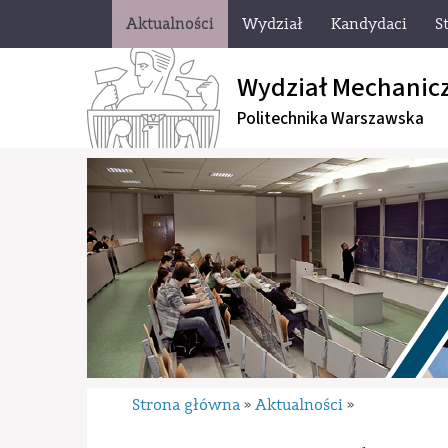
Aktualności
Wydział
Kandydaci
S
Wydział Mechanic
Politechnika Warszawska
Strona główna
Aktualności
»
»