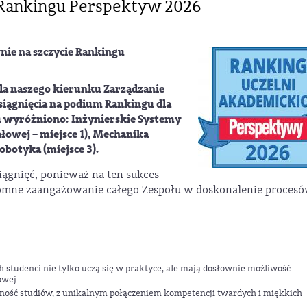
ankingu Perspektyw 2026
ie na szczycie
Rankingu
la naszego
kierunku Zarządzanie
siągnięcia na podium Rankingu dla
u wyróżniono: Inżynierskie Systemy
ałowej – miejsce 1), Mechanika
obotyka (miejsce 3).
siągnięć, ponieważ na ten sukces
romne zaangażowanie całego Zespołu w doskonalenie proces
h studenci nie tylko uczą się w praktyce, ale mają dosłownie możliwość
owej
rność studiów, z unikalnym połączeniem kompetencji twardych i miękkich