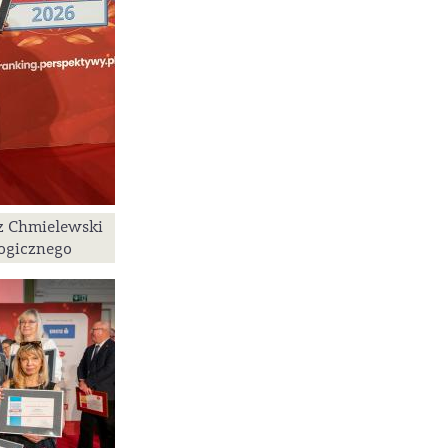
sz Chmielewski
ogicznego