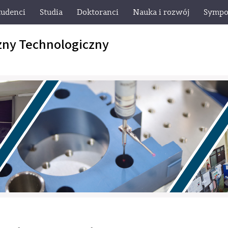
tudenci
Studia
Doktoranci
Nauka i rozwój
Sympo
zny Technologiczny