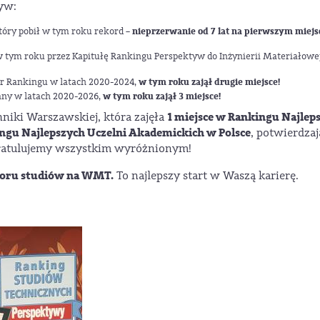
yw:
który pobił w tym roku rekord –
nieprzerwanie od 7 lat na pierwszym miejs
 w tym roku przez Kapitułę Rankingu Perspektyw do Inżynierii Materiałowej
r Rankingu w latach 2020-2024,
w tym roku zajął drugie miejsce!
any w latach 2020-2026,
w tym roku zajął 3 miejsce!
1 miejsce w Rankingu Najlep
hniki Warszawskiej, która zajęła
ingu Najlepszych Uczelni Akademickich w Polsce
, potwierdzaj
Gratulujemy wszystkim wyróżnionym!
boru studiów na WMT.
To najlepszy start w Waszą karierę.