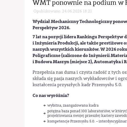
WMT ponownie na podium w R
Opublikowano: 24.06.2026 18:21
Wydział Mechaniczny Technologiczny
ponown
Perspektyw 2026.
7 lat na pozycji
lidera
Rankingu Perspektyw d
i Inżynieria Produkcji
, ale także
prestiżowe o
naszych wszystkich kierunków
. W 2026 rok
Poligraficzne (zaliczone do Inżynierii Materi
i Budowa Maszyn (miejsce 2), Automatyka i R
Przepełnia nas duma i czysta radość z tych o
składa się pasja naszych wykładowców i og
kształcenia przyszłych kadr Przemysłu 5.0.
Co nas wyróżnia?
wybitna, zaangażowana kadra
potężna baza ponad 100 laboratoriów, w któryc
projektowania swojej przeszłej kariery zawod
kompetencje Przemysłu 5.0. – interdyscyplina