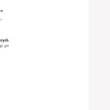
cu
 –
szych
ąc po