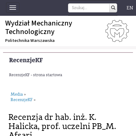
EN
Toggle
navigation
Wydział Mechaniczny
Technologiczny
Politechnika Warszawska
RecenzjeKF
RecenzjeKF - strona startowa
Media
»
RecenzjeKF
»
Recenzja dr hab. inż. K.
Halicka, prof. uczelni PB_M.
Afsari