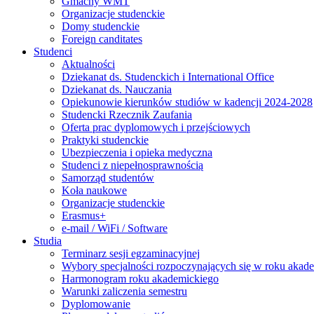
Gmachy WMT
Organizacje studenckie
Domy studenckie
Foreign canditates
Studenci
Aktualności
Dziekanat ds. Studenckich i International Office
Dziekanat ds. Nauczania
Opiekunowie kierunków studiów w kadencji 2024-2028
Studencki Rzecznik Zaufania
Oferta prac dyplomowych i przejściowych
Praktyki studenckie
Ubezpieczenia i opieka medyczna
Studenci z niepełnosprawnością
Samorząd studentów
Koła naukowe
Organizacje studenckie
Erasmus+
e-mail / WiFi / Software
Studia
Terminarz sesji egzaminacyjnej
Wybory specjalności rozpoczynających się w roku aka
Harmonogram roku akademickiego
Warunki zaliczenia semestru
Dyplomowanie