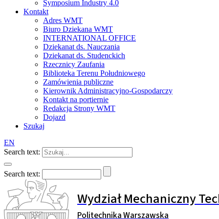
Symposium Industry 4.0
Kontakt
Adres WMT
Biuro Dziekana WMT
INTERNATIONAL OFFICE
Dziekanat ds. Nauczania
Dziekanat ds. Studenckich
Rzecznicy Zaufania
Biblioteka Terenu Południowego
Zamówienia publiczne
Kierownik Administracyjno-Gospodarczy
Kontakt na portiernie
Redakcja Strony WMT
Dojazd
Szukaj
EN
Search text:
Search text:
Wydział Mechaniczny Tec
Politechnika Warszawska