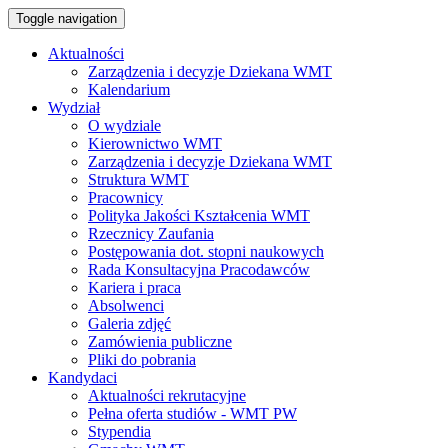
Toggle navigation
Aktualności
Zarządzenia i decyzje Dziekana WMT
Kalendarium
Wydział
O wydziale
Kierownictwo WMT
Zarządzenia i decyzje Dziekana WMT
Struktura WMT
Pracownicy
Polityka Jakości Kształcenia WMT
Rzecznicy Zaufania
Postępowania dot. stopni naukowych
Rada Konsultacyjna Pracodawców
Kariera i praca
Absolwenci
Galeria zdjęć
Zamówienia publiczne
Pliki do pobrania
Kandydaci
Aktualności rekrutacyjne
Pełna oferta studiów - WMT PW
Stypendia