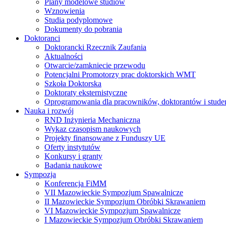
Plany modelowe studiów
Wznowienia
Studia podyplomowe
Dokumenty do pobrania
Doktoranci
Doktorancki Rzecznik Zaufania
Aktualności
Otwarcie/zamkniecie przewodu
Potencjalni Promotorzy prac doktorskich WMT
Szkoła Doktorska
Doktoraty eksternistyczne
Oprogramowania dla pracowników, doktorantów i stud
Nauka i rozwój
RND Inżynieria Mechaniczna
Wykaz czasopism naukowych
Projekty finansowane z Funduszy UE
Oferty instytutów
Konkursy i granty
Badania naukowe
Sympozja
Konferencja FiMM
VII Mazowieckie Sympozjum Spawalnicze
II Mazowieckie Sympozjum Obróbki Skrawaniem
VI Mazowieckie Sympozjum Spawalnicze
I Mazowieckie Sympozjum Obróbki Skrawaniem