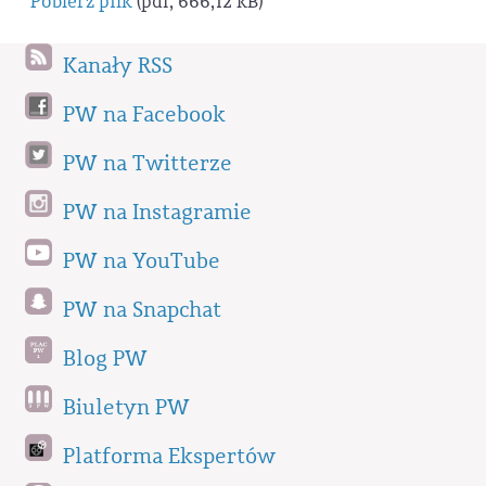
Pobierz plik
(pdf, 666,12 kB)
Kanały RSS
PW na Facebook
PW na Twitterze
PW na Instagramie
PW na YouTube
PW na Snapchat
Blog PW
Biuletyn PW
Platforma Ekspertów