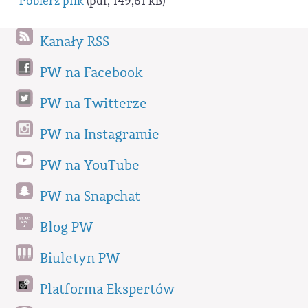
Pobierz plik
(pdf, 149,61 kB)
Kanały RSS
PW na Facebook
PW na Twitterze
PW na Instagramie
PW na YouTube
PW na Snapchat
Blog PW
Biuletyn PW
Platforma Ekspertów