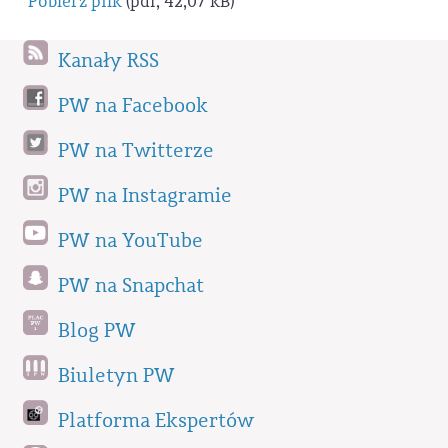
Pobierz plik
(pdf, 42,07 kB)
Kanały RSS
PW na Facebook
PW na Twitterze
PW na Instagramie
PW na YouTube
PW na Snapchat
Blog PW
Biuletyn PW
Platforma Ekspertów