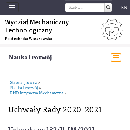
EN
Toggle
navigation
Wydział Mechaniczny
Technologiczny
Politechnika Warszawska
Nauka i rozwój
Togg
navi
Strona główna
»
Nauka i rozwój
»
RND Inżynieria Mechaniczna
»
Uchwały Rady 2020-2021
Uchwała nr 182/II-IM/2021