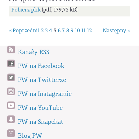
Pobierz plik
(pdf, 179,72 kB)
« Poprzedni
1
2
3
4
5
6
7
8
9
10
11
12
Następny »
Kanały RSS
PW na Facebook
PW na Twitterze
PW na Instagramie
PW na YouTube
PW na Snapchat
Blog PW