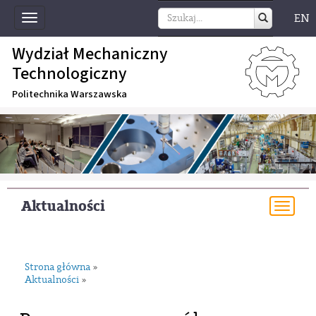
EN
Toggle
navigation
Wydział Mechaniczny
Technologiczny
Politechnika Warszawska
Aktualności
Togg
navi
Strona główna
»
Aktualności
»