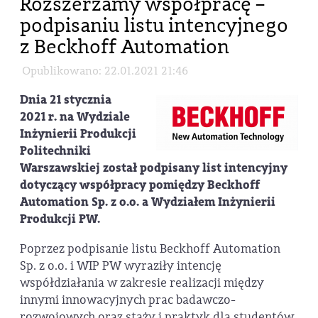
Rozszerzamy współpracę –
podpisaniu listu intencyjnego
z Beckhoff Automation
Opublikowano: 22.01.2021 21:46
Dnia 21 stycznia
2021 r. na Wydziale
Inżynierii Produkcji
Politechniki
Warszawskiej został podpisany list intencyjny
dotyczący współpracy pomiędzy Beckhoff
Automation Sp. z o.o. a Wydziałem Inżynierii
Produkcji PW.
Poprzez podpisanie listu Beckhoff Automation
Sp. z o.o. i WIP PW wyraziły intencję
współdziałania w zakresie realizacji między
innymi innowacyjnych prac badawczo-
rozwojowych oraz staży i praktyk dla studentów