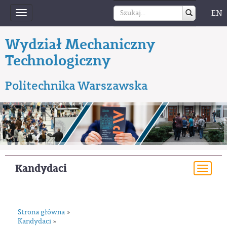
EN
Toggle
navigation
Wydział Mechaniczny
Technologiczny
Politechnika Warszawska
Kandydaci
Togg
navi
Strona główna
»
Kandydaci
»