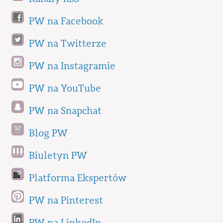
PW na Facebook
PW na Twitterze
PW na Instagramie
PW na YouTube
PW na Snapchat
Blog PW
Biuletyn PW
Platforma Ekspertów
PW na Pinterest
PW na LinkedIn