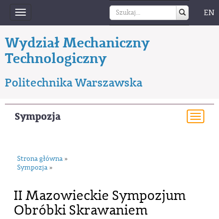
EN
Toggle
navigation
Wydział Mechaniczny
Technologiczny
Politechnika Warszawska
Sympozja
Togg
navi
Strona główna
»
Sympozja
»
II Mazowieckie Sympozjum
Obróbki Skrawaniem