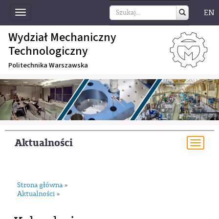
EN
Toggle
navigation
Wydział Mechaniczny
Technologiczny
Politechnika Warszawska
Aktualności
Togg
navi
Strona główna
»
Aktualności
»