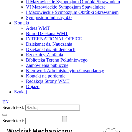
II Mazowieckie Sympozjum Obróbki Skrawaniem
VI Mazowieckie Sympozjum Spawalnicze
I Mazowieckie Sympozjum Obróbki Skrawaniem
Symposium Industry 4.0
Kontakt
Adres WMT
Biuro Dziekana WMT
INTERNATIONAL OFFICE
Dziekanat ds. Nauczania
Dziekanat ds. Studenckich
Rzecznicy Zaufania
Biblioteka Terenu Południowego
Zamówienia publiczne
Kierownik Administracyjno-Gospodarczy
Kontakt na portiernie
Redakcja Strony WMT
Dojazd
Szukaj
EN
Search text:
Search text:
Wydział Mechaniczny