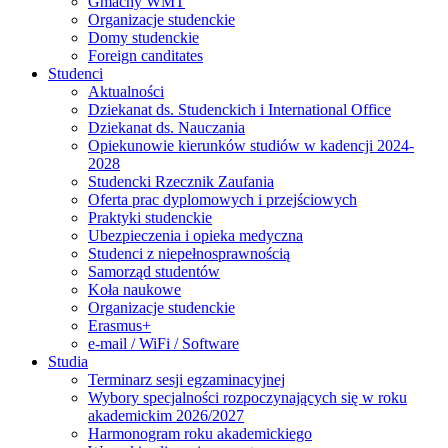
Gmachy WMT
Organizacje studenckie
Domy studenckie
Foreign canditates
Studenci
Aktualności
Dziekanat ds. Studenckich i International Office
Dziekanat ds. Nauczania
Opiekunowie kierunków studiów w kadencji 2024-
2028
Studencki Rzecznik Zaufania
Oferta prac dyplomowych i przejściowych
Praktyki studenckie
Ubezpieczenia i opieka medyczna
Studenci z niepełnosprawnością
Samorząd studentów
Koła naukowe
Organizacje studenckie
Erasmus+
e-mail / WiFi / Software
Studia
Terminarz sesji egzaminacyjnej
Wybory specjalności rozpoczynających się w roku
akademickim 2026/2027
Harmonogram roku akademickiego