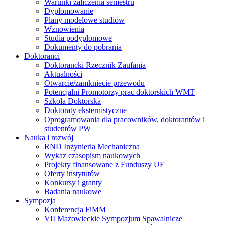
Warunki zaliczenia semestru
Dyplomowanie
Plany modelowe studiów
Wznowienia
Studia podyplomowe
Dokumenty do pobrania
Doktoranci
Doktorancki Rzecznik Zaufania
Aktualności
Otwarcie/zamkniecie przewodu
Potencjalni Promotorzy prac doktorskich WMT
Szkoła Doktorska
Doktoraty eksternistyczne
Oprogramowania dla pracowników, doktorantów i
studentów PW
Nauka i rozwój
RND Inżynieria Mechaniczna
Wykaz czasopism naukowych
Projekty finansowane z Funduszy UE
Oferty instytutów
Konkursy i granty
Badania naukowe
Sympozja
Konferencja FiMM
VII Mazowieckie Sympozjum Spawalnicze