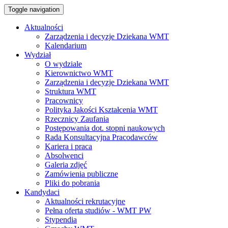
Toggle navigation
Aktualności
Zarządzenia i decyzje Dziekana WMT
Kalendarium
Wydział
O wydziale
Kierownictwo WMT
Zarządzenia i decyzje Dziekana WMT
Struktura WMT
Pracownicy
Polityka Jakości Kształcenia WMT
Rzecznicy Zaufania
Postępowania dot. stopni naukowych
Rada Konsultacyjna Pracodawców
Kariera i praca
Absolwenci
Galeria zdjęć
Zamówienia publiczne
Pliki do pobrania
Kandydaci
Aktualności rekrutacyjne
Pełna oferta studiów - WMT PW
Stypendia