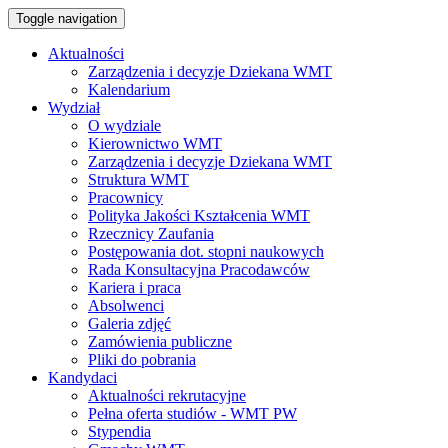
Toggle navigation
Aktualności
Zarządzenia i decyzje Dziekana WMT
Kalendarium
Wydział
O wydziale
Kierownictwo WMT
Zarządzenia i decyzje Dziekana WMT
Struktura WMT
Pracownicy
Polityka Jakości Kształcenia WMT
Rzecznicy Zaufania
Postępowania dot. stopni naukowych
Rada Konsultacyjna Pracodawców
Kariera i praca
Absolwenci
Galeria zdjęć
Zamówienia publiczne
Pliki do pobrania
Kandydaci
Aktualności rekrutacyjne
Pełna oferta studiów - WMT PW
Stypendia