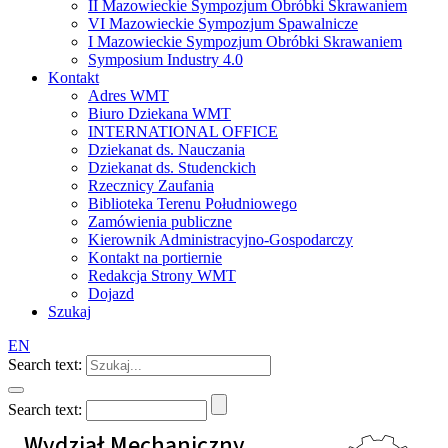
II Mazowieckie Sympozjum Obróbki Skrawaniem
VI Mazowieckie Sympozjum Spawalnicze
I Mazowieckie Sympozjum Obróbki Skrawaniem
Symposium Industry 4.0
Kontakt
Adres WMT
Biuro Dziekana WMT
INTERNATIONAL OFFICE
Dziekanat ds. Nauczania
Dziekanat ds. Studenckich
Rzecznicy Zaufania
Biblioteka Terenu Południowego
Zamówienia publiczne
Kierownik Administracyjno-Gospodarczy
Kontakt na portiernie
Redakcja Strony WMT
Dojazd
Szukaj
EN
Search text:
Search text:
Wydział Mechaniczny