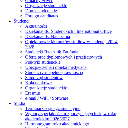
Gmachy WMT
Organizacje studenckie
Domy studenckie
Foreign canditates
Studenci
Aktualności
Dziekanat ds. Studenckich i International Office
Dziekanat ds. Nauczania
Opiekunowie kierunków studiów w kadencji 2024-
2028
Studencki Rzecznik Zaufania
Oferta prac dyplomowych i przejściowych
Praktyki studenckie
Ubezpieczenia i opieka medyczna
Studenci z niepełnosprawnością
Samorząd studentów
Koła naukowe
Organizacje studenckie
Erasmus+
e-mail / WiFi / Software
Studia
Terminarz sesji egzaminacyjnej
Wybory specjalności rozpoczynających się w roku
akademickim 2026/2027
Harmonogram roku akademickiego