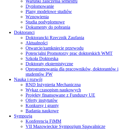
Warunki zaliczenia semestru
Dyplomowanie
Plany modelowe studiów
Wznowienia
Studia podyplomowe
Dokumenty do pobrania
Doktoranci
Doktorancki Rzecznik Zaufania
Aktualności
Otwarcie/zamkniecie przewodu
Potencjalni Promotorzy prac doktorskich WMT
Szkoła Doktorska
Doktoraty eksternistyczne
Oprogramowania dla pracowników, doktorantów i
studentów PW
Nauka i rozwój
RND Inżynieria Mechaniczna
Wykaz czasopism naukowych
Projekty finansowane z Funduszy UE
Oferty instytutów
Konkursy i granty
Badania naukowe
Sympozja
Konferencja FiMM
VII Mazowieckie Sympozjum Spawalnicze