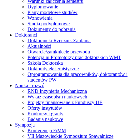
Warunki zaliczenia semestru
Dyplomowanie
Plany modelowe studiów
Wznowienia
Studia podyplomowe
Dokumenty do pobrania
Doktoranci
Doktorancki Rzecznik Zaufania
Aktualności
Otwarcie/zamkniecie przewodu
Potencjalni Promotorzy prac doktorskich WMT
Szkoła Doktorska
Doktoraty eksternistyczne
Oprogramowania dla pracowników, doktorantów i
studentów PW
Nauka i rozwój
RND Inżynieria Mechaniczna
Wykaz czasopism naukowych
Projekty finansowane z Funduszy UE
Oferty instytutów
Konkursy i granty
Badania naukowe
Sympozja
Konferencja FiMM
VII Mazowieckie Sympozjum Spawalnicze