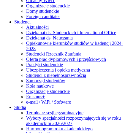
Gmachy WMT
Organizacje studenckie
Domy studenckie
Foreign canditates
Studenci
Aktualności
Dziekanat ds. Studenckich i International Office
Dziekanat ds. Nauczania
Opiekunowie kierunków studiów w kadencji 2024-
2028
Studencki Rzecznik Zaufania
Oferta prac dyplomowych i przejściowych
Praktyki studenckie
Ubezpieczenia i opieka medyczna
Studenci z niepełnosprawnością
Samorząd studentów
Koła naukowe
Organizacje studenckie
Erasmus+
e-mail / WiFi / Software
Studia
Terminarz sesji egzaminacyjnej
Wybory specjalności rozpoczynających się w roku
akademickim 2026/2027
Harmonogram roku akademickiego