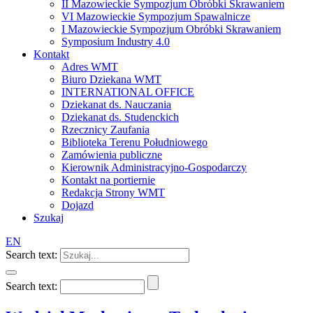
II Mazowieckie Sympozjum Obróbki Skrawaniem
VI Mazowieckie Sympozjum Spawalnicze
I Mazowieckie Sympozjum Obróbki Skrawaniem
Symposium Industry 4.0
Kontakt
Adres WMT
Biuro Dziekana WMT
INTERNATIONAL OFFICE
Dziekanat ds. Nauczania
Dziekanat ds. Studenckich
Rzecznicy Zaufania
Biblioteka Terenu Południowego
Zamówienia publiczne
Kierownik Administracyjno-Gospodarczy
Kontakt na portiernie
Redakcja Strony WMT
Dojazd
Szukaj
EN
Search text:
Search text: