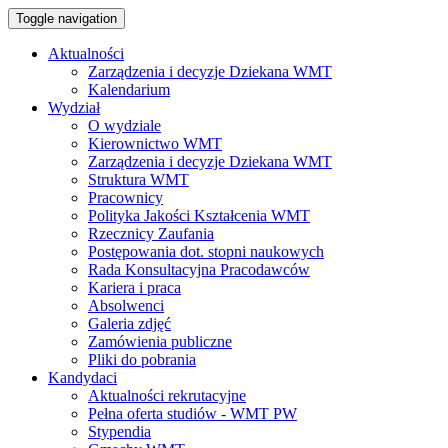
Toggle navigation
Aktualności
Zarządzenia i decyzje Dziekana WMT
Kalendarium
Wydział
O wydziale
Kierownictwo WMT
Zarządzenia i decyzje Dziekana WMT
Struktura WMT
Pracownicy
Polityka Jakości Kształcenia WMT
Rzecznicy Zaufania
Postępowania dot. stopni naukowych
Rada Konsultacyjna Pracodawców
Kariera i praca
Absolwenci
Galeria zdjęć
Zamówienia publiczne
Pliki do pobrania
Kandydaci
Aktualności rekrutacyjne
Pełna oferta studiów - WMT PW
Stypendia