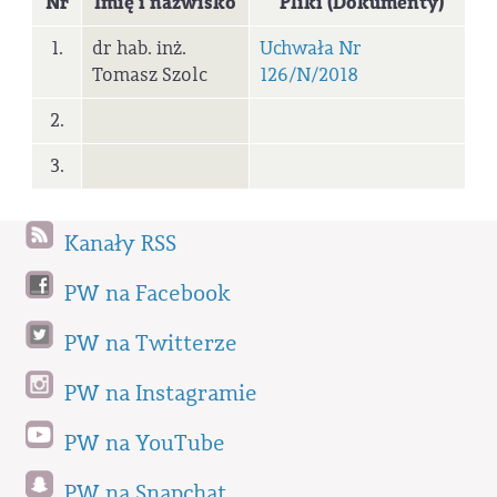
Nr
Imię i nazwisko
Pliki (Dokumenty)
1.
dr hab. inż.
Uchwała Nr
Tomasz Szolc
126/N/2018
2.
3.
Kanały RSS
PW na Facebook
PW na Twitterze
PW na Instagramie
PW na YouTube
PW na Snapchat