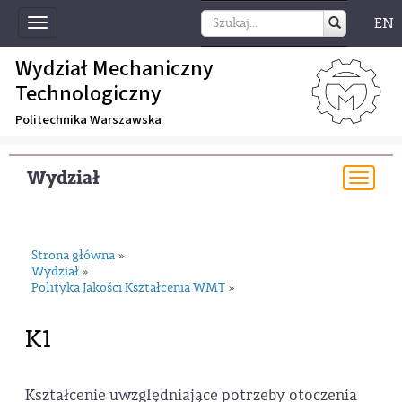
EN
Toggle
navigation
Wydział Mechaniczny
Technologiczny
Politechnika Warszawska
Wydział
Togg
navi
Strona główna
»
Wydział
»
Polityka Jakości Kształcenia WMT
»
K1
Kształcenie uwzględniające potrzeby otoczenia