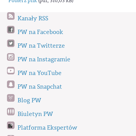
Pobierz plik
(pdf, 310,03 kB)
Kanały RSS
PW na Facebook
PW na Twitterze
PW na Instagramie
PW na YouTube
PW na Snapchat
Blog PW
Biuletyn PW
Platforma Ekspertów