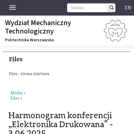
EN
Toggle
navigation
Wydział Mechaniczny
Technologiczny
Politechnika Warszawska
Files
Files - strona startowa
Media
»
Files
»
Harmonogram konferencji
„Elektronika Drukowana” -
3.06.2025