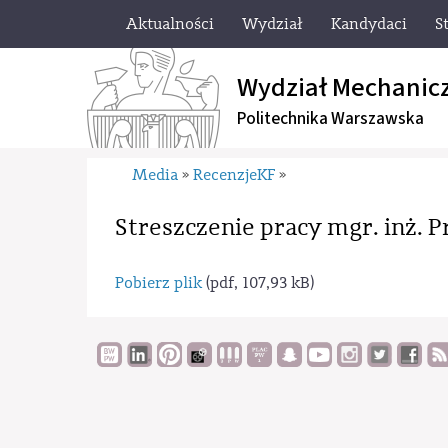
Aktualności
Wydział
Kandydaci
S
Wydział Mechanic
Politechnika Warszawska
Media
RecenzjeKF
»
»
Streszczenie pracy mgr. inż.
Pobierz plik
(pdf, 107,93 kB)