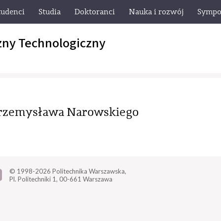
tudenci
Studia
Doktoranci
Nauka i rozwój
Sympo
zny Technologiczny
 Przemysława Narowskiego
© 1998-2026
Politechnika Warszawska,
Pl. Politechniki 1,
00-661 Warszawa