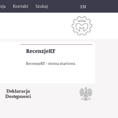
zja
Kontakt
Szukaj
EN
RecenzjeKF
RecenzjeKF - strona startowa
Deklaracja
Dostępności