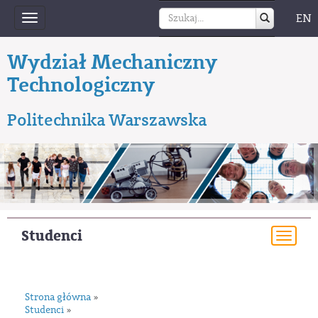
EN
Toggle
navigation
Wydział Mechaniczny
Technologiczny
Politechnika Warszawska
Studenci
Togg
navi
Strona główna
»
Studenci
»