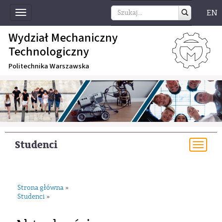
EN
Toggle
navigation
Wydział Mechaniczny
Technologiczny
Politechnika Warszawska
Studenci
Togg
navi
Strona główna
»
Studenci
»