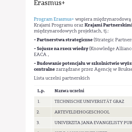
Erasmus+
Program Erasmus+
wspiera międzynarodową w
Krajami Partnerskim
Krajami Programu oraz
międzynarodowych projektach, tj.:
- Partnerstwa strategiczne
(Strategic Partner
- Sojusze na rzecz wiedzy
(Knowledge Allianc
EACA ,
- Budowanie potencjału w szkolnictwie wyż
centralne
zarządzane przez Agencję w Bruks
Lista uczelni partnerskich
L.p.
Nazwa uczelni
1.
TECHNISCHE UNIVERSITÄT GRAZ
2.
ARTEVELDEHOGESCHOOL
3.
UNIVERZITA JANA EVANGELISTY PUR