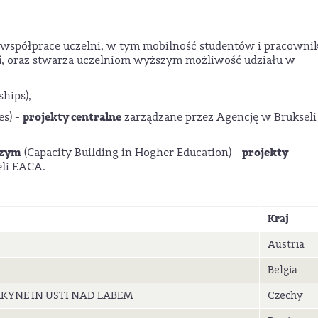
spółprace uczelni, w tym mobilność studentów i pracowni
i
, oraz stwarza uczelniom wyższym możliwość udziału w
ships),
projekty centralne
es) -
zarządzane przez Agencję w Brukseli
szym
projekty
(Capacity Building in Hogher Education) -
eli EACA.
Kraj
Austria
Belgia
KYNE IN USTI NAD LABEM
Czechy