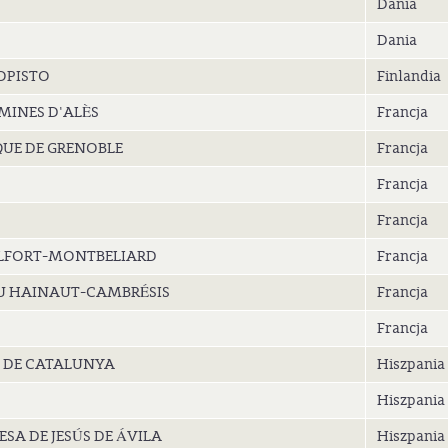
Dania
Dania
OPISTO
Finlandia
MINES D'ALÈS
Francja
UE DE GRENOBLE
Francja
Francja
Francja
ELFORT-MONTBELIARD
Francja
DU HAINAUT-CAMBRÉSIS
Francja
Francja
A DE CATALUNYA
Hiszpania
Hiszpania
SA DE JESÚS DE ÁVILA
Hiszpania