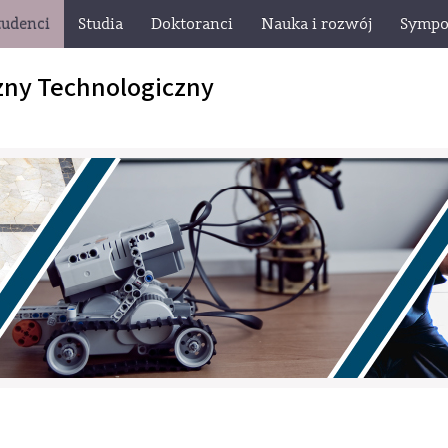
tudenci
Studia
Doktoranci
Nauka i rozwój
Sympo
zny Technologiczny