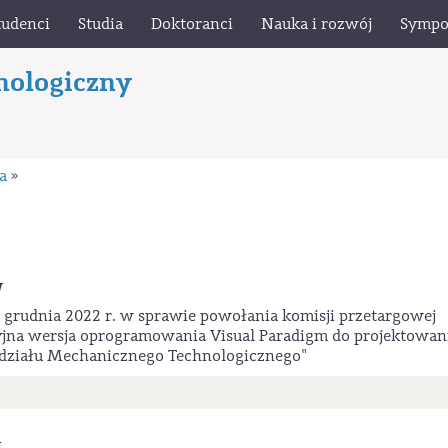
tudenci
Studia
Doktoranci
Nauka i rozwój
Sympo
nologiczny
ia
»
W
 grudnia 2022 r. w sprawie powołania komisji przetargowej
jna wersja oprogramowania Visual Paradigm do projektowan
działu Mechanicznego Technologicznego"