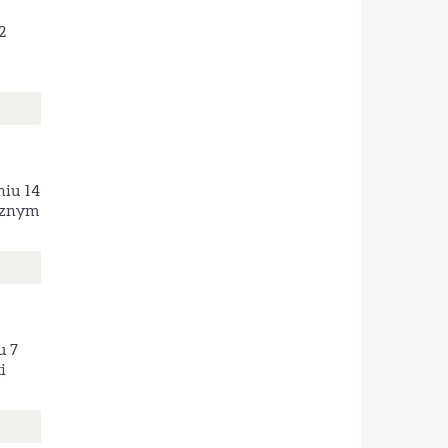
2
niu 14
icznym
u 7
i