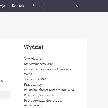
zja
Kontakt
Szukaj
EN
Wydział
O wydziale
Kierownictwo WMT
Zarządzenia i decyzje Dziekana
WMT
Struktura WMT
ia
Pracownicy
Polityka Jakości Kształcenia WMT
Rzecznicy Zaufania
Postępowania dot. stopni
naukowych