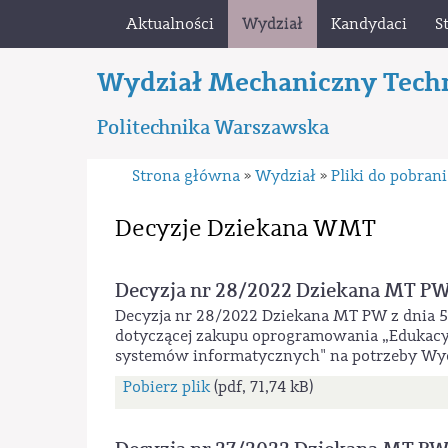
Aktualności
Wydział
Kandydaci
S
Wydział Mechaniczny Tech
Politechnika Warszawska
Strona główna
Wydział
Pliki do pobran
»
»
Decyzje Dziekana WMT
Decyzja nr 28/2022 Dziekana MT P
Decyzja nr 28/2022 Dziekana MT PW z dnia 5
dotyczącej zakupu oprogramowania „Edukacy
systemów informatycznych" na potrzeby Wy
Pobierz plik
(pdf, 71,74 kB)