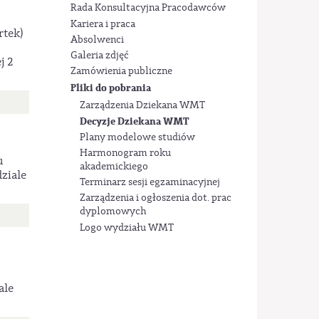
Rada Konsultacyjna Pracodawców
Kariera i praca
rtek)
Absolwenci
Galeria zdjęć
j 2
Zamówienia publiczne
Pliki do pobrania
Zarządzenia Dziekana WMT
Decyzje Dziekana WMT
Plany modelowe studiów
Harmonogram roku
u
akademickiego
ziale
Terminarz sesji egzaminacyjnej
Zarządzenia i ogłoszenia dot. prac
dyplomowych
Logo wydziału WMT
ale