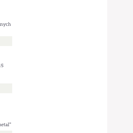
onych
15
etal”