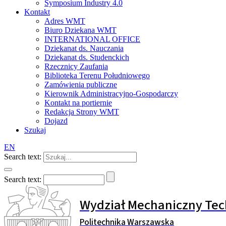
Symposium Industry 4.0
Kontakt
Adres WMT
Biuro Dziekana WMT
INTERNATIONAL OFFICE
Dziekanat ds. Nauczania
Dziekanat ds. Studenckich
Rzecznicy Zaufania
Biblioteka Terenu Południowego
Zamówienia publiczne
Kierownik Administracyjno-Gospodarczy
Kontakt na portiernie
Redakcja Strony WMT
Dojazd
Szukaj
EN
Search text:
Search text:
Wydział Mechaniczny Tec
Politechnika Warszawska