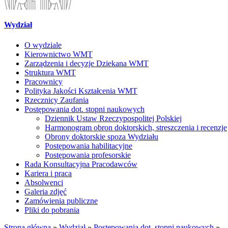
Wydział
O wydziale
Kierownictwo WMT
Zarządzenia i decyzje Dziekana WMT
Struktura WMT
Pracownicy
Polityka Jakości Kształcenia WMT
Rzecznicy Zaufania
Postępowania dot. stopni naukowych
Dziennik Ustaw Rzeczypospolitej Polskiej
Harmonogram obron doktorskich, streszczenia i recenzje
Obrony doktorskie spoza Wydziału
Postępowania habilitacyjne
Postępowania profesorskie
Rada Konsultacyjna Pracodawców
Kariera i praca
Absolwenci
Galeria zdjęć
Zamówienia publiczne
Pliki do pobrania
Strona główna
»
Wydział
»
Postępowania dot. stopni naukowych
»