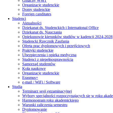
Gmachy WMT
Organizacje studenckie
Domy studenckie
Foreign canditates
Studenci
Aktualności
Dziekanat ds. Studenckich i International Office
Dziekanat ds. Nauczania
Opiekunowie kierunków studiów w kadencji 2024-2028
Studencki Rzecznik Zaufania
Oferta prac dyplomowych i przejściowych
Praktyki studenckie
Ubezpieczenia i opieka medyczna
Studenci z niepełnosprawnością
Samorząd studentów
Koła naukowe
Organizacje studenckie
Erasmus+
e-mail / WiFi / Software
Studia
Terminarz sesji egzaminacyjnej
Wybory specjalności rozpoczynających się w roku aka
Harmonogram roku akademickiego
Warunki zaliczenia semestru
Dyplomowanie