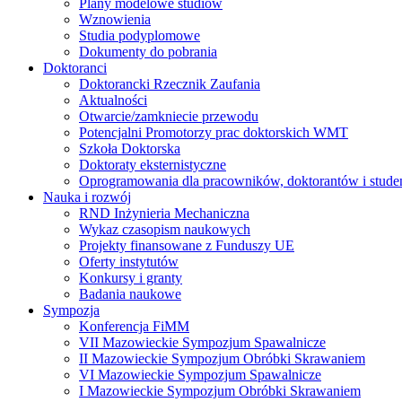
Plany modelowe studiów
Wznowienia
Studia podyplomowe
Dokumenty do pobrania
Doktoranci
Doktorancki Rzecznik Zaufania
Aktualności
Otwarcie/zamkniecie przewodu
Potencjalni Promotorzy prac doktorskich WMT
Szkoła Doktorska
Doktoraty eksternistyczne
Oprogramowania dla pracowników, doktorantów i stud
Nauka i rozwój
RND Inżynieria Mechaniczna
Wykaz czasopism naukowych
Projekty finansowane z Funduszy UE
Oferty instytutów
Konkursy i granty
Badania naukowe
Sympozja
Konferencja FiMM
VII Mazowieckie Sympozjum Spawalnicze
II Mazowieckie Sympozjum Obróbki Skrawaniem
VI Mazowieckie Sympozjum Spawalnicze
I Mazowieckie Sympozjum Obróbki Skrawaniem