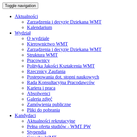
Toggle navigation
Aktualności
Zarządzenia i decyzje Dziekana WMT
Kalendarium
Wydział
O wydziale
Kierownictwo WMT
Zarządzenia i decyzje Dziekana WMT
Struktura WMT
Pracownicy
Polityka Jakości Kształcenia WMT
Rzecznicy Zaufania
Postępowania dot. stopni naukowych
Rada Konsultacyjna Pracodawców
Kariera i praca
Absolwenci
Galeria zdjęć
Zamówienia publiczne
Pliki do pobrania
Kandydaci
Aktualności rekrutacyjne
Pełna oferta studiów - WMT PW
Stypendia