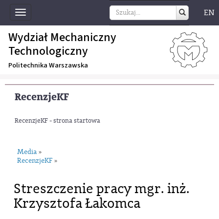
EN
Toggle
navigation
Wydział Mechaniczny
Technologiczny
Politechnika Warszawska
RecenzjeKF
RecenzjeKF - strona startowa
Media
»
RecenzjeKF
»
Streszczenie pracy mgr. inż.
Krzysztofa Łakomca