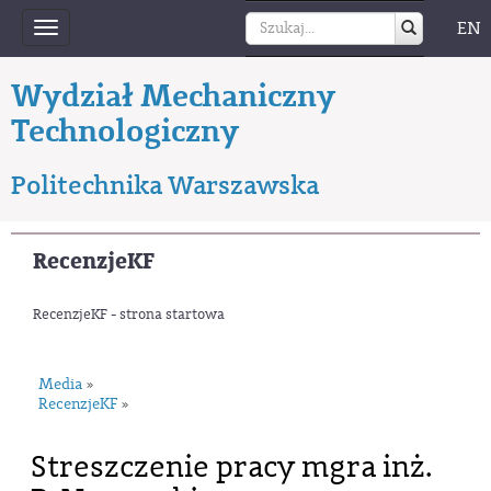
EN
Toggle
navigation
Wydział Mechaniczny
Technologiczny
Politechnika Warszawska
RecenzjeKF
RecenzjeKF - strona startowa
Media
»
RecenzjeKF
»
Streszczenie pracy mgra inż.