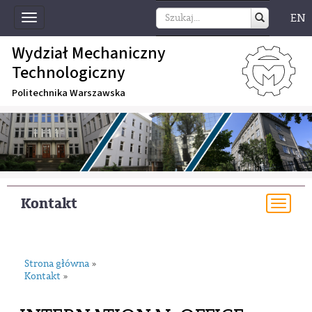
EN
Toggle
navigation
Wydział Mechaniczny
Technologiczny
Politechnika Warszawska
Kontakt
Togg
navi
Strona główna
»
Kontakt
»