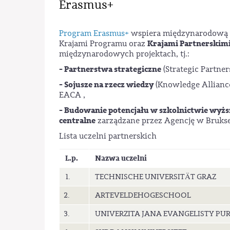
Erasmus+
Program Erasmus+
wspiera międzynarodową w
Krajami Partnerskim
Krajami Programu oraz
międzynarodowych projektach, tj.:
- Partnerstwa strategiczne
(Strategic Partner
- Sojusze na rzecz wiedzy
(Knowledge Allianc
EACA ,
- Budowanie potencjału w szkolnictwie wyż
centralne
zarządzane przez Agencję w Bruks
Lista uczelni partnerskich
L.p.
Nazwa uczelni
1.
TECHNISCHE UNIVERSITÄT GRAZ
2.
ARTEVELDEHOGESCHOOL
3.
UNIVERZITA JANA EVANGELISTY PUR