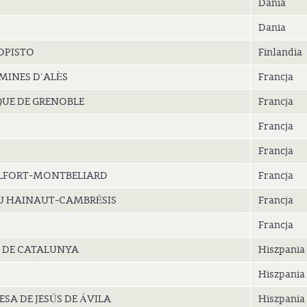
Dania
Dania
OPISTO
Finlandia
MINES D'ALÈS
Francja
UE DE GRENOBLE
Francja
Francja
Francja
ELFORT-MONTBELIARD
Francja
DU HAINAUT-CAMBRÉSIS
Francja
Francja
A DE CATALUNYA
Hiszpania
Hiszpania
SA DE JESÚS DE ÁVILA
Hiszpania