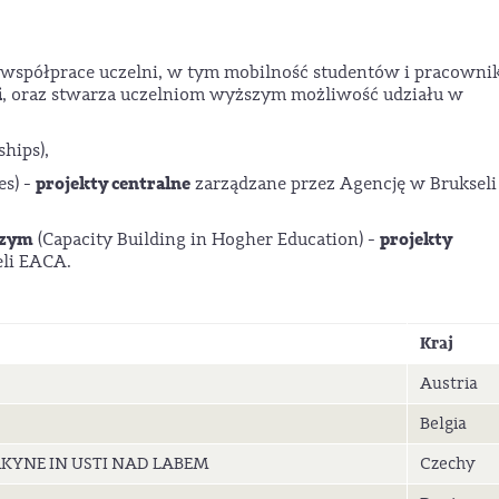
spółprace uczelni, w tym mobilność studentów i pracowni
i
, oraz stwarza uczelniom wyższym możliwość udziału w
ships),
projekty centralne
es) -
zarządzane przez Agencję w Brukseli
szym
projekty
(Capacity Building in Hogher Education) -
eli EACA.
Kraj
Austria
Belgia
KYNE IN USTI NAD LABEM
Czechy