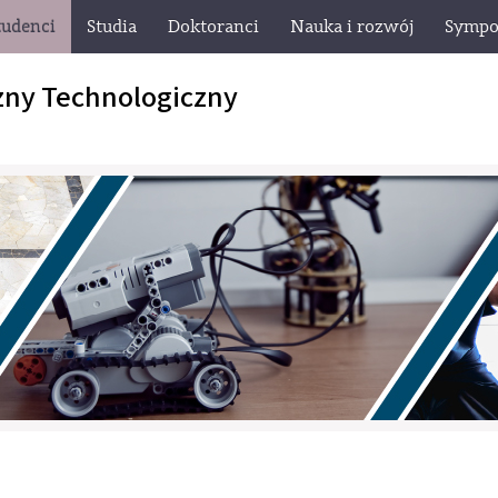
tudenci
Studia
Doktoranci
Nauka i rozwój
Sympo
zny Technologiczny