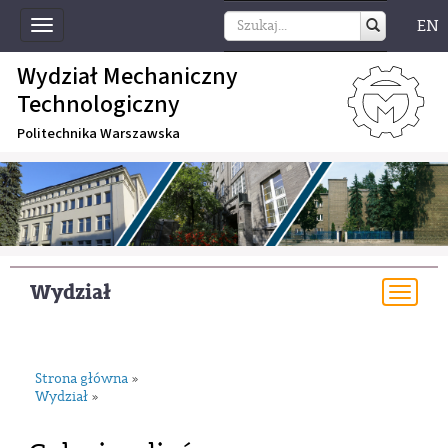
EN
Toggle
navigation
Wydział Mechaniczny
Technologiczny
Politechnika Warszawska
Wydział
Togg
navi
Strona główna
»
Wydział
»