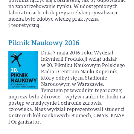
powinna łączyć się z biznesem, tak by odpowiadać
na zapotrzebowanie rynku. W udostępnionych
laboratoriach, obok przyjacielskiej rywalizacji,
można było zdobyć wiedzę praktyczna
i teoretyczną.
Piknik Naukowy 2016
Dnia 7 maja 2016 roku Wydział
Inżynierii Produkcji wziął udział
w 20. Pikniku Naukowym Polskiego
Radia i Centrum Nauki Kopernik,
który odbył się na Stadionie
Narodowym w Warszawie.
Tematem przewodnim tegorocznej
imprezy było Zdrowie – wpływ nauki i techniki na
postęp w medycynie i ochronie zdrowia
człowieka. Nasz wydział reprezentowali studenci
z czterech kół naukowych: Biomech, CMYK, KNAP
i Organizator.