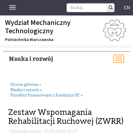
EN
Toggle
navigation
Wydział Mechaniczny
Technologiczny
Politechnika Warszawska
Nauka i rozwój
Togg
navi
Strona główna
»
Nauka i rozwój
»
Projekty finansowane z Funduszy UE
»
Zestaw Wspomagania
Rehabilitacji Ruchowej (ZWRR)
Opublikowano: 17.01.2020 17:17