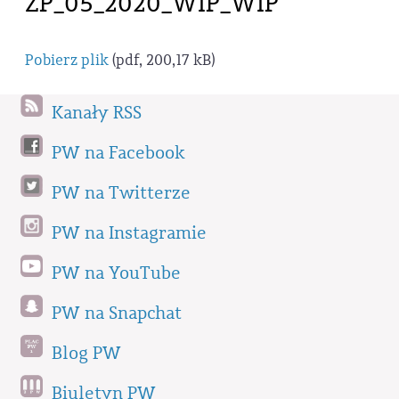
ZP_05_2020_WIP_WIP
Pobierz plik
(pdf, 200,17 kB)
Kanały RSS
PW na Facebook
PW na Twitterze
PW na Instagramie
PW na YouTube
PW na Snapchat
Blog PW
Biuletyn PW