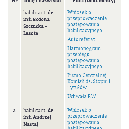
Nr
Imię i nazwisko
Pliki (Dokumenty)
Wniosek o
1.
habilitant:
dr
przeprowadzenie
inż. Bożena
postępowania
Szczucka -
habilitacyjnego
Lasota
Autoreferat
Harmonogram
przebiegu
postępowania
habilitacyjnego
Pismo Centralnej
Komisji ds. Stopni i
Tytułów
Uchwała RW
Wniosek o
2.
habilitant:
dr
przeprowadzenie
inż. Andrzej
postępowania
Nastaj
habilitacyjnego