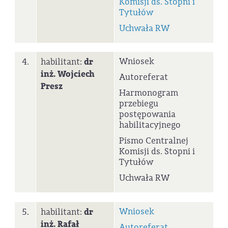
Komisji ds. Stopni i
Tytułów
Uchwała RW
Wniosek
4.
habilitant:
dr
inż.
Wojciech
Autoreferat
Presz
Harmonogram
przebiegu
postępowania
habilitacyjnego
Pismo Centralnej
Komisji ds. Stopni i
Tytułów
Uchwała RW
Wniosek
5.
habilitant:
dr
inż.
Rafał
Autoreferat