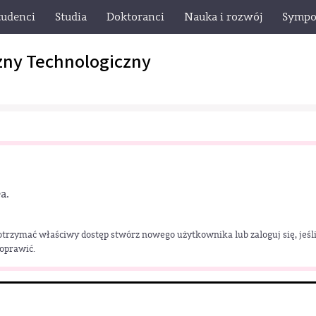
tudenci
Studia
Doktoranci
Nauka i rozwój
Sympo
zny Technologiczny
a.
 otrzymać właściwy dostęp stwórz nowego użytkownika lub zaloguj się, jeśli
poprawić.