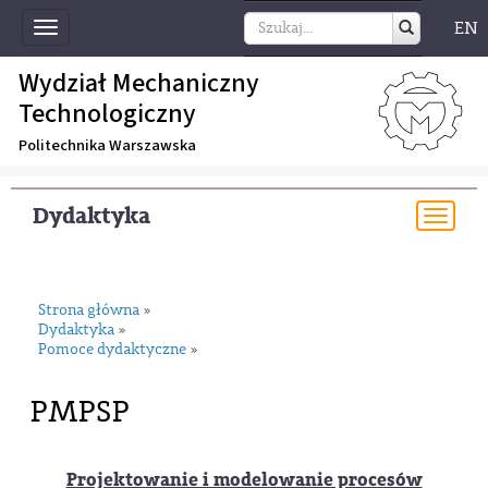
EN
Toggle
navigation
Wydział Mechaniczny
Technologiczny
Politechnika Warszawska
Dydaktyka
Togg
navi
Strona główna
»
Dydaktyka
»
Pomoce dydaktyczne
»
PMPSP
Projektowanie i modelowanie procesów